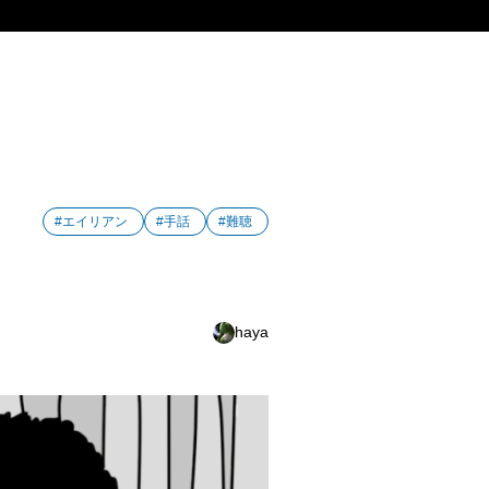
#エイリアン
#手話
#難聴
haya