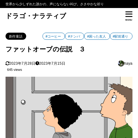
世界から少しずれた誰かの、声にならない叫び。ささやかな祈り
ドラゴ・ナラティブ
MENU
創作童話
#コーヒー
#ナンパ
#困った友人
#駅前通り
ファットオーブの伝説 ３
2023年7月28日
2023年7月15日
haya
645 views