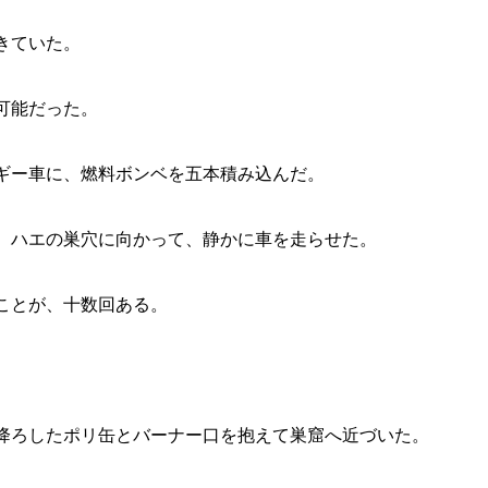
きていた。
可能だった。
ギー車に、燃料ボンベを五本積み込んだ。
、ハエの巣穴に向かって、静かに車を走らせた。
ことが、十数回ある。
降ろしたポリ缶とバーナー口を抱えて巣窟へ近づいた。