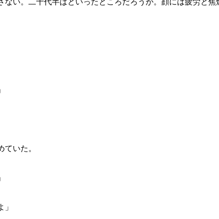
さない。二十代半ばといったところだろうか。顔には疲労と焦
」
めていた。
」
よ」