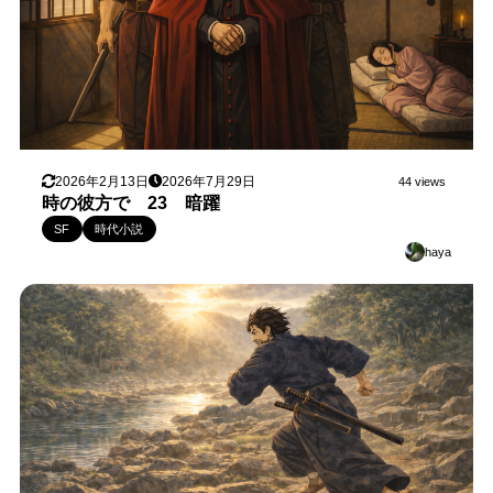
2026年2月13日
2026年7月29日
44 views
時の彼方で 23 暗躍
SF
時代小説
haya