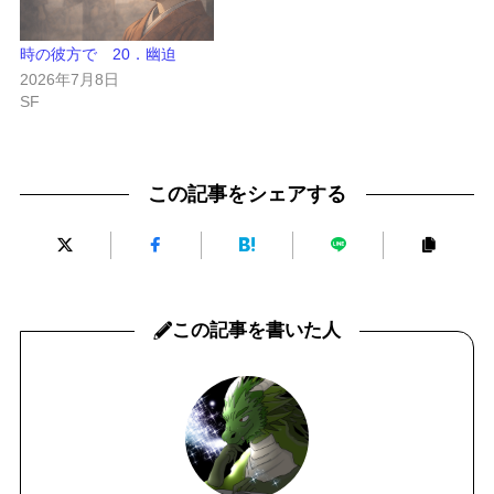
時の彼方で 20．幽迫
2026年7月8日
SF
この記事をシェアする
この記事を書いた人