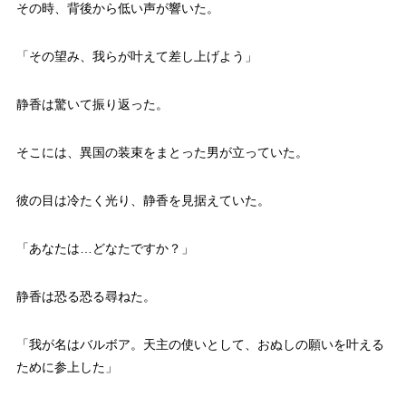
その時、背後から低い声が響いた。
「その望み、我らが叶えて差し上げよう」
静香は驚いて振り返った。
そこには、異国の装束をまとった男が立っていた。
彼の目は冷たく光り、静香を見据えていた。
「あなたは…どなたですか？」
静香は恐る恐る尋ねた。
「我が名はバルボア。天主の使いとして、おぬしの願いを叶える
ために参上した」