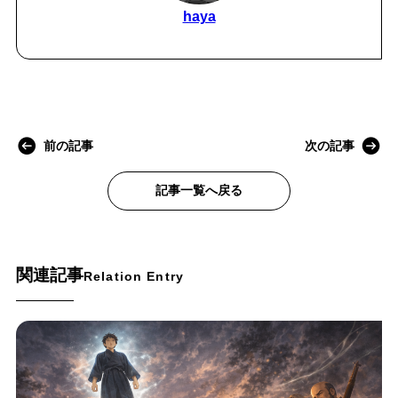
haya
前の記事
次の記事
記事一覧へ戻る
関連記事
Relation Entry