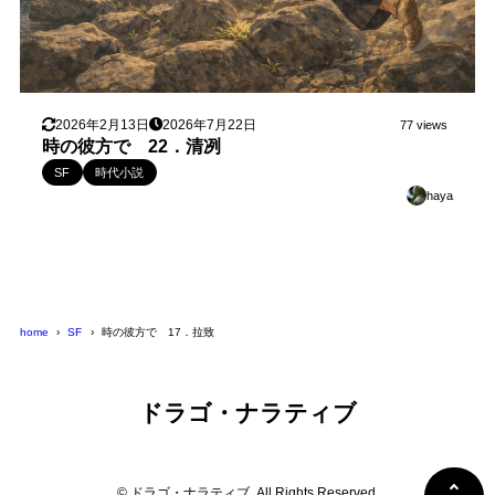
2026年2月13日
2026年7月22日
77 views
時の彼方で 22．清冽
SF
時代小説
haya
home
SF
時の彼方で 17．拉致
ドラゴ・ナラティブ
© ドラゴ・ナラティブ. All Rights Reserved.