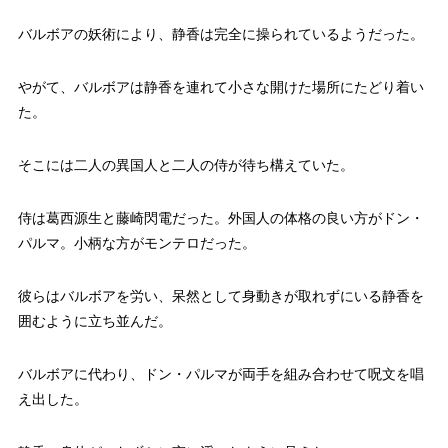
バルボアの妖術により、静香は完全に操られているようだった。
やがて、バルボアは静香を連れて小さな開けた場所にたどり着い
た。
そこには二人の異国人と二人の侍が待ち構えていた。
侍は葛西源生と藤崎閃電だった。外国人の体格の良い方がドン・
パルマ。小柄な方がモンテロだった。
彼らはバルボアを労い、呆然として身動きが取れずにいる静香を
囲むように立ち並んだ。
バルボアに代わり、ドン・パルマが両手を組み合わせて呪文を唱
え出した。