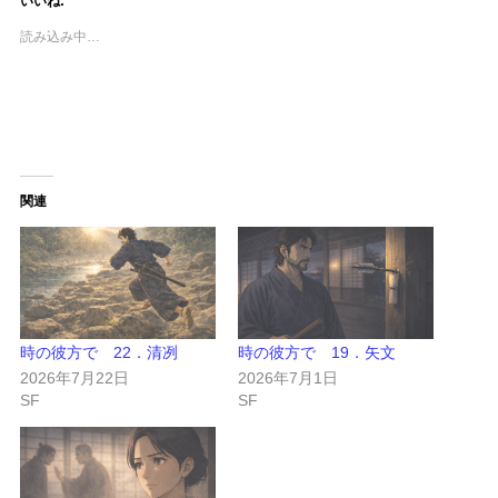
いいね:
読み込み中…
関連
時の彼方で 22．清冽
時の彼方で 19．矢文
2026年7月22日
2026年7月1日
SF
SF