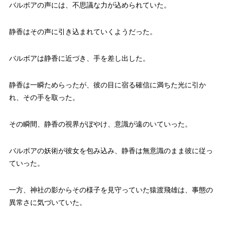
バルボアの声には、不思議な力が込められていた。
静香はその声に引き込まれていくようだった。
バルボアは静香に近づき、手を差し出した。
静香は一瞬ためらったが、彼の目に宿る確信に満ちた光に引か
れ、その手を取った。
その瞬間、静香の視界がぼやけ、意識が遠のいていった。
バルボアの妖術が彼女を包み込み、静香は無意識のまま彼に従っ
ていった。
一方、神社の影からその様子を見守っていた猿渡飛雄は、事態の
異常さに気づいていた。