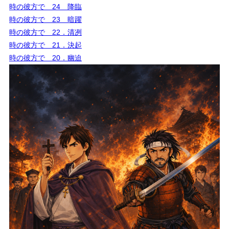
時の彼方で 24 降臨
時の彼方で 23 暗躍
時の彼方で 22．清冽
時の彼方で 21．決起
時の彼方で 20．幽迫